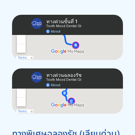
ทางพิเศษฉลองรัช (เลียบด่วน)